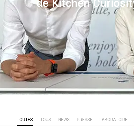
de Kitchen Curiosi
TOUTES
TOUS
NEWS
PRESSE
LABORATOIRE