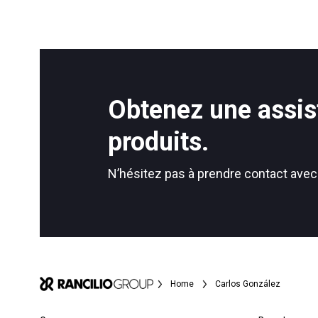
Toutes
Produit
Follow Us
Obtenez une assis
produits.
N’hésitez pas à prendre contact avec
Home
Carlos González