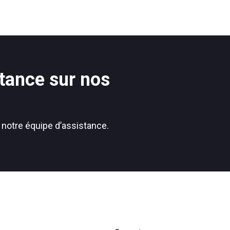
s
Nouvelles
tance sur nos
Politique de confidentialité
 notre équipe d’assistance.