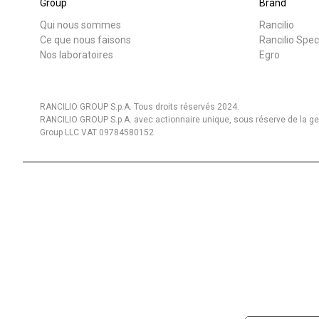
Group
Brand
Qui nous sommes
Rancilio
Ce que nous faisons
Rancilio Spec
Nos laboratoires
Egro
RANCILIO GROUP S.p.A. Tous droits réservés 2024.
RANCILIO GROUP S.p.A. avec actionnaire unique, sous réserve de la gest
Group LLC VAT 09784580152