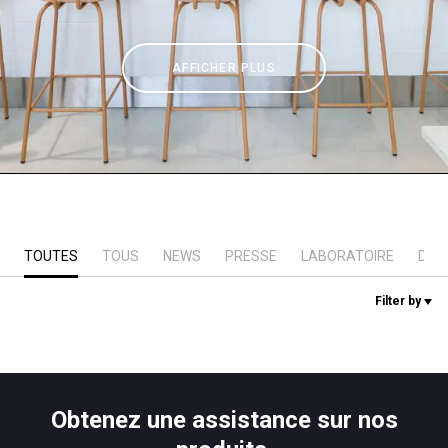
News
AFFICHER PLUS
Histoire
Nos laboratoires
Durabilité
TOUTES
TOUS
NEWS
PRESSE
LABORATOIRE
DUR
Filter by
Connect
Nous contacter
Obtenez une assistance sur nos