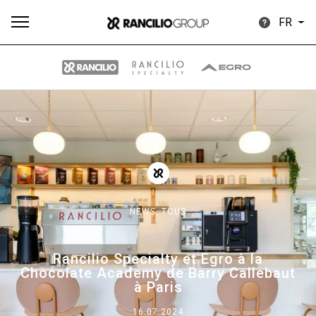
FR
Plus
Toutes
Produits
Nouvelles
Télécharger
de
NEWS,
TOUS
Our brands
Rancilio Specialty et Egro à la
Chocolate Academy de Barry Callebaut
à Paris
Group
16.07.2024