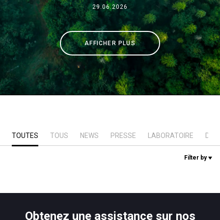
29.06.2026
News
AFFICHER PLUS
Histoire
Nos laboratoires
Durabilité
TOUTES
TOUS
NEWS
PRESSE
LABORATOIRE
DUR
Connect
Filter by
Nous contacter
Obtenez une assistance sur nos