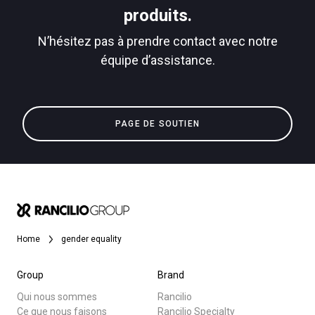
produits.
N’hésitez pas à prendre contact avec notre
équipe d’assistance.
Toutes
Politique de confidentialité
Produits
PAGE DE SOUTIEN
Nouvelles
Télécharger
Plus de
Home
gender equality
Group
Brand
Qui nous sommes
Rancilio
Ce que nous faisons
Rancilio Specialty