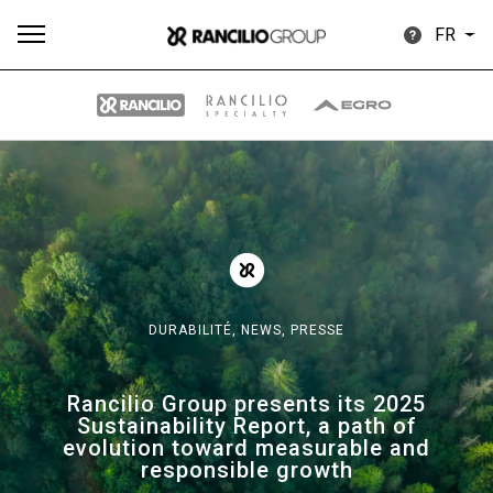
FR
Plus
Toutes
Produits
Nouvelles
Télécharger
de
DURABILITÉ,
NEWS,
PRESSE
Our brands
Rancilio Group presents its 2025
Sustainability Report, a path of
evolution toward measurable and
Group
responsible growth