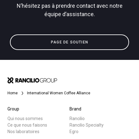
N’hésitez pas à prendre contact avec notre
équipe d’assistance.
Toutes
Politique de confidentialité
Produits
PAGE DE SOUTIEN
Nouvelles
Télécharger
Plus de
Home
International Women Coffee Alliance
Group
Brand
Qui nous sommes
Rancilio
Ce que nous faisons
Rancilio Specialty
Nos laboratoires
Egro