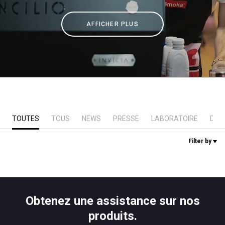
News
AFFICHER PLUS
Histoire
Nos laboratoires
TOUTES
TOUS
NEWS
PRESSE
LABORATOIRE
DUR
Durabilité
Filter by
Connect
Nous contacter
Obtenez une assistance sur nos
produits.