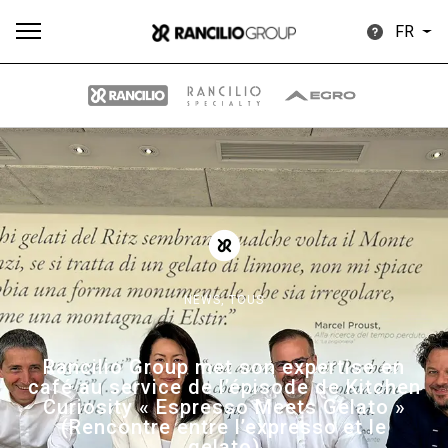
FR
Plus
Toutes
Produits
Nouvelles
Télécharger
de
NEWS,
TOUS
Our brands
Rancilio Group met son expertise en
café au service de l’épisode de Kitchen
Curiosity « Espresso Meets Gelato »
Group
(Rencontre entre l’expresso et le
gelato)