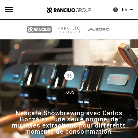
FR
Plus
Toutes
Produits
Nouvelles
Télécharger
de
TOUS
Our brands
Nescafé Showbrewing avec Carlos
González : une seule origine, de
multiples extractions pour différents
Group
moments de consommation.