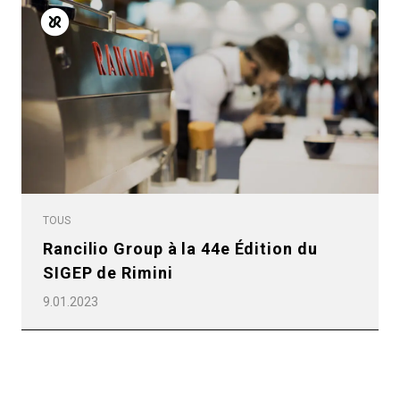
Toutes
Produits
Nouvelles
TOUS
Télécharger
Rancilio Group à la 44e Édition du
SIGEP de Rimini
Plus de
9.01.2023