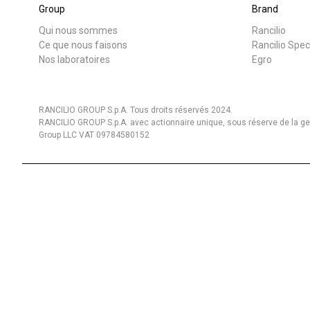
Group
Brand
Qui nous sommes
Rancilio
Ce que nous faisons
Rancilio Spec
Nos laboratoires
Egro
RANCILIO GROUP S.p.A. Tous droits réservés 2024.
RANCILIO GROUP S.p.A. avec actionnaire unique, sous réserve de la gest
Group LLC VAT 09784580152