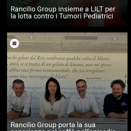
Download
Rancilio Group insieme a LILT per
la lotta contro i Tumori Pediatrici
Altro
Rancilio Group porta la sua