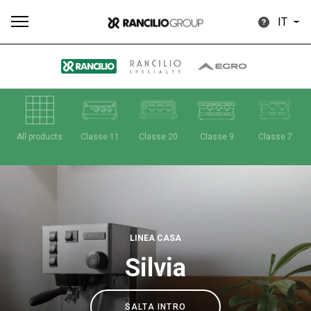
IT
Tutti
Prodotti
News
Download
Altro
All products
Classe 11
Classe 20
Classe 9
Classe 7
Brand
LINEA CASA
Silvia
Il gruppo
SALTA INTRO