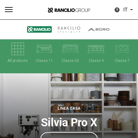
IT
Tutti
Prodotti
News
Download
Altro
All products
Classe 11
Classe 20
Classe 9
Classe 7
Brand
LINEA CASA
Silvia Pro X
Il gruppo