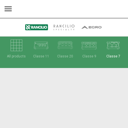
す
もっ
All products
Classe 11
Classe 20
Classe 9
Classe 7
製品
ニュ
ダウン
べ
と見
情報
ース
ロード
て
る
Our brands
グループ