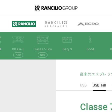
7
Classe 5
Classe 5 Eco
Baby 9
Bond
K
グループ
New
New
従来のエスプレッ
ランチリオ・グループに
USB
USB Tall
ついて
Classe 
ランチリオ・グループの