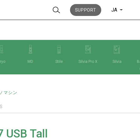
JA
SUPPORT
ryo
MD
Stile
Silvia Pro X
Silvia
Ba
ニュース
ソマシン
歴史
S
7 USB Tall