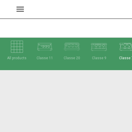
All products
Classe 11
Classe 20
Classe 9
Classe 
ブランド