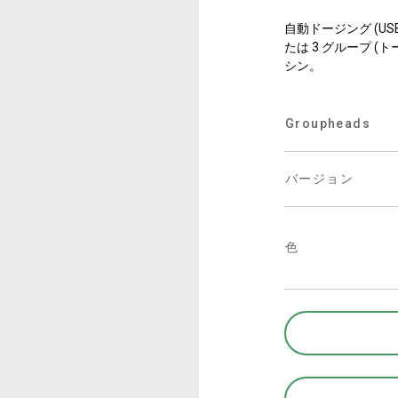
事業について
自動ドージング (USB)
たは 3 グループ 
シン。
所在地
Groupheads
私たちと一緒に働く
バージョン
色