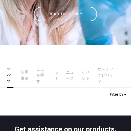
READ THE STORY
ニュース
歴史
研究室紹介
す
ここ
サスティ
使用
ラ
ニュ
イベ
べ
を押
ナビリテ
サスティナビリティ
事例
ボ
ース
ント
て
す
ィ
Filter by
接続
お問い合わせ
Get assistance on our products.