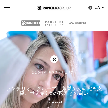
JA
す
もっ
製品
ニュ
ダウン
べ
と見
情報
ース
ロード
て
る
ここを押す,
サスティナビリティ
ランチリオ・グループ、卵巣がん研究を支
Our brands
援。世界第8位の死因との闘い
18.12.2023
グループ