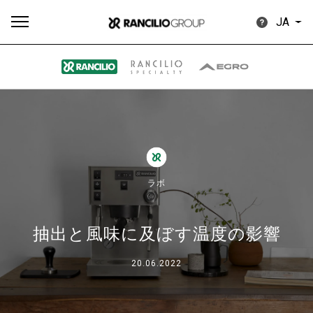
JA
す
もっ
製品
ニュ
ダウン
べ
と見
情報
ース
ロード
て
る
ラボ
抽出と風味に及ぼす温度の影響
Our brands
20.06.2022
グループ