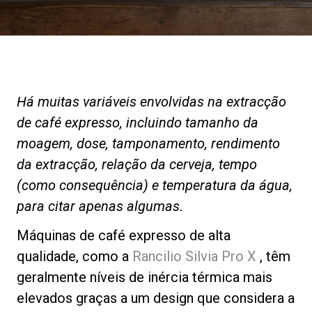
Notícias
História
Há muitas variáveis envolvidas na extracção
Nossos laboratórios
de café expresso, incluindo tamanho da
moagem, dose, tamponamento, rendimento
Sustentabilidade
da extracção, relação da cerveja, tempo
(como consequência) e temperatura da água,
para citar apenas algumas.
Connect
Máquinas de café expresso de alta
qualidade, como a
Rancilio Silvia Pro X
, têm
Contacte-nos
geralmente níveis de inércia térmica mais
elevados graças a um design que considera a