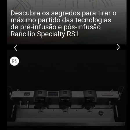
Descubra os segredos para tirar o
máximo partido das tecnologias
de pré-infusão e pós-infusão
Todos
Rancilio Specialty RS1
Produtos
Notícias
Descarregar
Mais