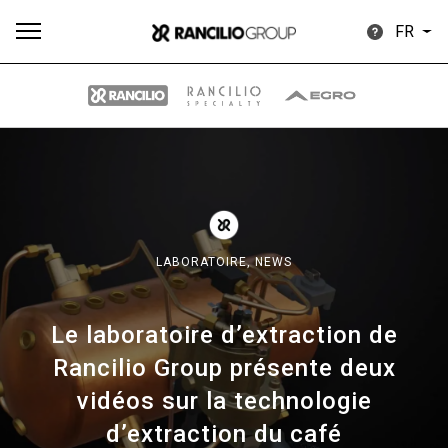
FR
Plus
Toutes
Produits
Nouvelles
Télécharger
de
LABORATOIRE,
NEWS
Le laboratoire d’extraction de
Our brands
Rancilio Group présente deux
vidéos sur la technologie
Group
d’extraction du café