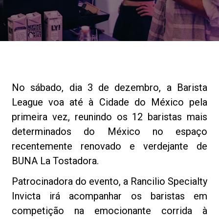
Notícias
História
Nossos laboratórios
No sábado, dia 3 de dezembro, a Barista
League voa até à Cidade do México pela
Sustentabilidade
primeira vez, reunindo os 12 baristas mais
determinados do México no espaço
recentemente renovado e verdejante de
Connect
BUNA La Tostadora.
Patrocinadora do evento, a Rancilio Specialty
Contacte-nos
Invicta irá acompanhar os baristas em
competição na emocionante corrida à