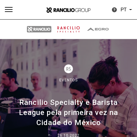
PT
Todos
Produtos
Notícias
Descarregar
Mais
EVENTOS
Rancilio Specialty e Barista
Our brands
League pela primeira vez na
Cidade do México
Group
26.10.2022