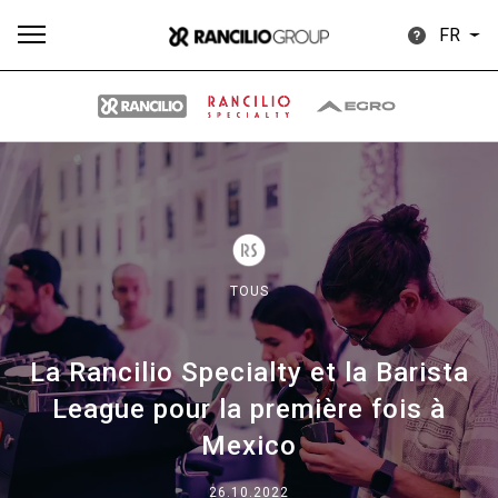
FR
Plus
Toutes
Produits
Nouvelles
Télécharger
de
TOUS
La Rancilio Specialty et la Barista
Our brands
League pour la première fois à
Mexico
Group
26.10.2022