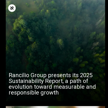
Todos
Rancilio Group presents its 2025
Productos
Sustainability Report, a path of
evolution toward measurable and
Noticias
responsible growth
Descargar
Más