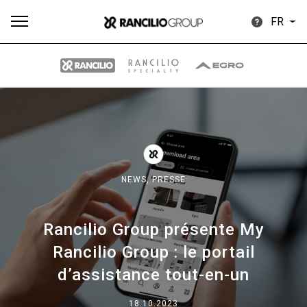
FR
Plus
Toutes
Produits
Nouvelles
Télécharger
de
NEWS,
PRESSE
Rancilio Group présente My
Our brands
Rancilio Group : le portail
d’assistance tout-en-un
Group
18.10.2023