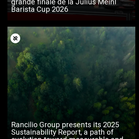
grande finale de la Julius Meinl
Barista Cup 2026
Toutes
Produits
Rancilio Group presents its 2025
Nouvelles
Sustainability Report, a path of