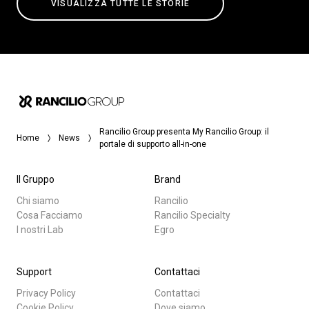
VISUALIZZA TUTTE LE STORIE
Rancilio Group presenta My Rancilio Group: il
Home
News
portale di supporto all-in-one
Il Gruppo
Brand
Chi siamo
Rancilio
Cosa Facciamo
Rancilio Specialty
I nostri Lab
Egro
Support
Contattaci
Privacy Policy
Contattaci
Cookie Policy
Dove siamo