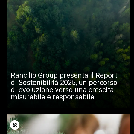
Rancilio Group presenta il Report
di Sostenibilità 2025, un percorso
Tutti
di evoluzione verso una crescita
misurabile e responsabile
Prodotti
News
Download