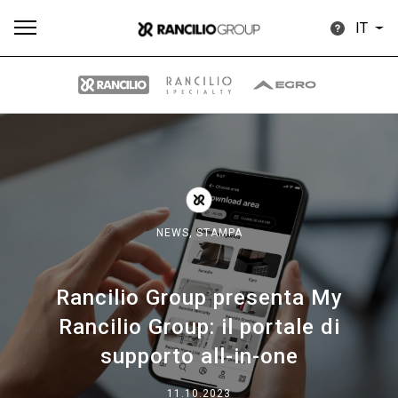
IT
Tutti
Prodotti
News
Download
Altro
NEWS,
STAMPA
Rancilio Group presenta My
Brand
Rancilio Group: il portale di
supporto all-in-one
Il gruppo
11.10.2023