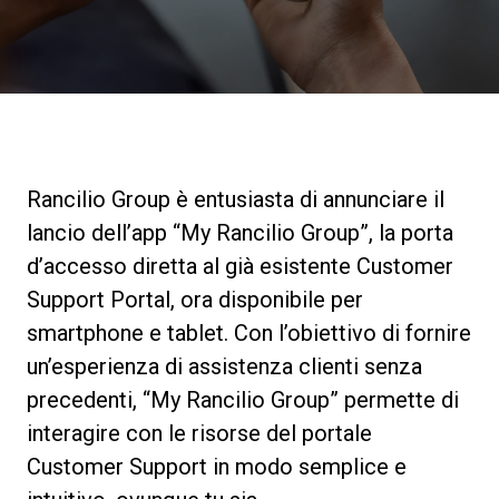
News
La nostra storia
I nostri Lab
Rancilio Group è entusiasta di annunciare il
lancio dell’app “My Rancilio Group”, la porta
Sostenibilità
d’accesso diretta al già esistente Customer
Support Portal, ora disponibile per
smartphone e tablet. Con l’obiettivo di fornire
Connect
un’esperienza di assistenza clienti senza
precedenti, “My Rancilio Group” permette di
Contattaci
interagire con le risorse del portale
Customer Support in modo semplice e