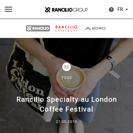
FR
P
Toutes
Produits
Nouvelles
Télécharger
d
TOUS
Rancilio Specialty au London
Our brands
Coffee Festival
21.05.2019
Group