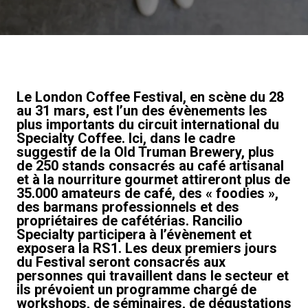
News
Histoire
Le London Coffee Festival, en scène du 28
au 31 mars, est l’un des évènements les
plus importants du circuit international du
Nos laboratoires
Specialty Coffee. Ici, dans le cadre
suggestif de la Old Truman Brewery, plus
de 250 stands consacrés au café artisanal
Durabilité
et à la nourriture gourmet attireront plus de
35.000 amateurs de café, des « foodies »,
des barmans professionnels et des
propriétaires de cafétérias. Rancilio
Connect
Specialty participera à l’évènement et
exposera la RS1. Les deux premiers jours
du Festival seront consacrés aux
Nous contacter
personnes qui travaillent dans le secteur et
ils prévoient un programme chargé de
workshops, de séminaires, de dégustations