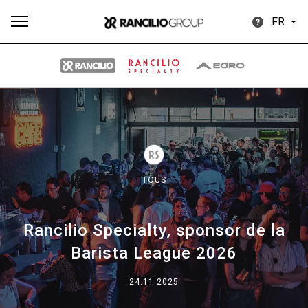
FR
Plus
Toutes
Produits
Nouvelles
Télécharger
de
TOUS
Rancilio Specialty, sponsor de la
Our brands
Barista League 2026
24.11.2025
Group