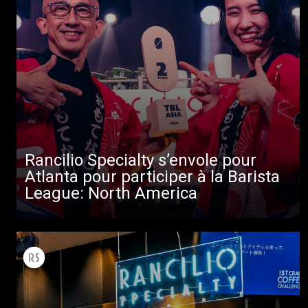
Toutes
Produits
Rancilio Specialty s’envole pour
Nouvelles
Atlanta pour participer à la Barista
League: North America
Télécharger
Plus de