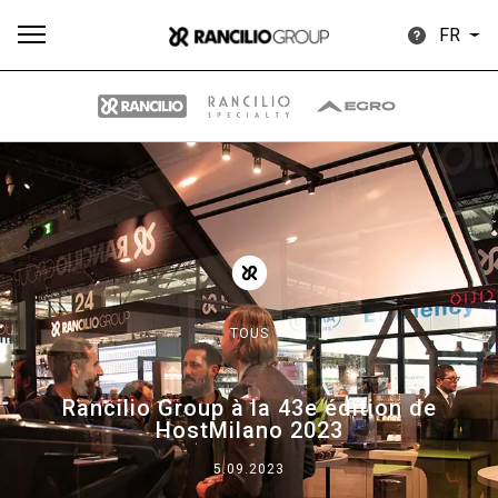
FR
Plus
Toutes
Produits
Nouvelles
Télécharger
de
TOUS
Our brands
Rancilio Group à la 43e édition de
HostMilano 2023
Group
5.09.2023