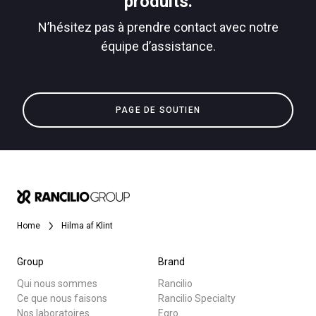
produits.
N’hésitez pas à prendre contact avec notre
équipe d’assistance.
Toutes
Politique de confidentialité
Produits
PAGE DE SOUTIEN
Nouvelles
Télécharger
Plus de
Home
Hilma af Klint
Group
Brand
Qui nous sommes
Rancilio
Ce que nous faisons
Rancilio Specialty
Nos laboratoires
Egro