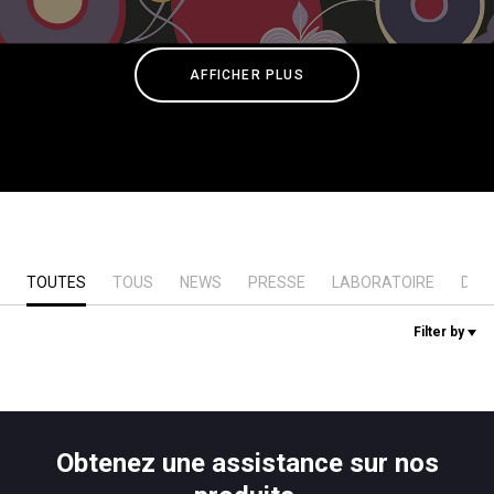
News
AFFICHER PLUS
Histoire
Nos laboratoires
Durabilité
TOUTES
TOUS
NEWS
PRESSE
LABORATOIRE
DUR
Filter by
Connect
Nous contacter
Obtenez une assistance sur nos