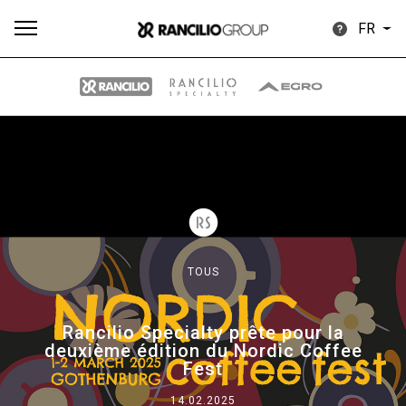
FR
Plus
Toutes
Produits
Nouvelles
Télécharger
de
TOUS
Our brands
Rancilio Specialty prête pour la
deuxième édition du Nordic Coffee
Fest
Group
14.02.2025