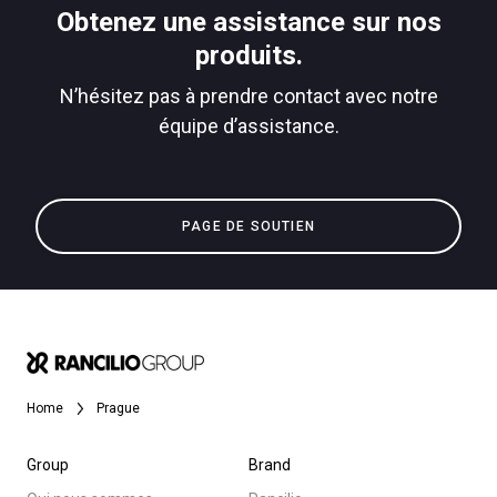
Télécharger
Obtenez une assistance sur nos
produits.
Plus de
N’hésitez pas à prendre contact avec notre
équipe d’assistance.
PAGE DE SOUTIEN
Home
Prague
Group
Brand