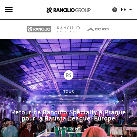
FR
Plus
Toutes
Produits
Nouvelles
Télécharger
de
TOUS
Our brands
Retour de Rancilio Specialty à Prague
pour la Barista League: Europe
Group
12.03.2026