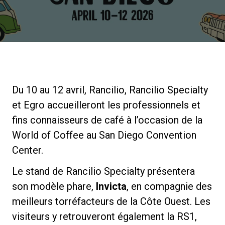
News
Histoire
Du 10 au 12 avril, Rancilio, Rancilio Specialty
Nos laboratoires
et Egro accueilleront les professionnels et
fins connaisseurs de café à l’occasion de la
Durabilité
World of Coffee au San Diego Convention
Center.
Connect
Le stand de Rancilio Specialty présentera
son modèle phare,
Invicta
, en compagnie des
Nous contacter
meilleurs torréfacteurs de la Côte Ouest. Les
visiteurs y retrouveront également la RS1,