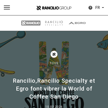
FR
Plus
Toutes
Produits
Nouvelles
Télécharger
de
TOUS
Rancilio,Rancilio Specialty et
Our brands
Egro font vibrer la World of
Coffee San Diego
Group
10.03.2026