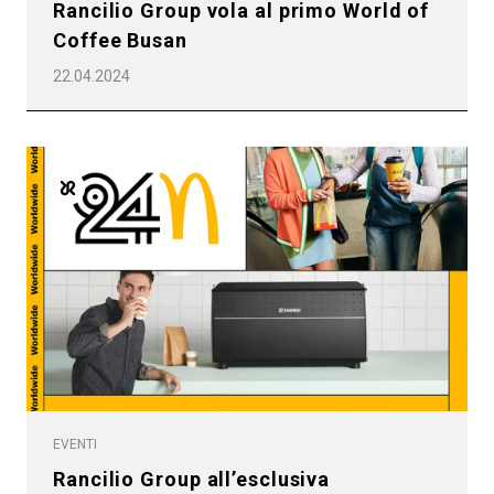
Rancilio Group vola al primo World of
Prodotti
Coffee Busan
News
22.04.2024
Download
Altro
EVENTI
Rancilio Group all’esclusiva