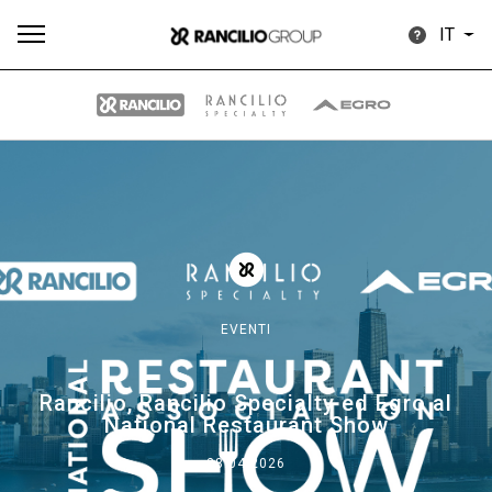
IT
Tutti
Prodotti
News
Download
Altro
EVENTI
Brand
Rancilio, Rancilio Specialty ed Egro al
National Restaurant Show
Il gruppo
28.04.2026