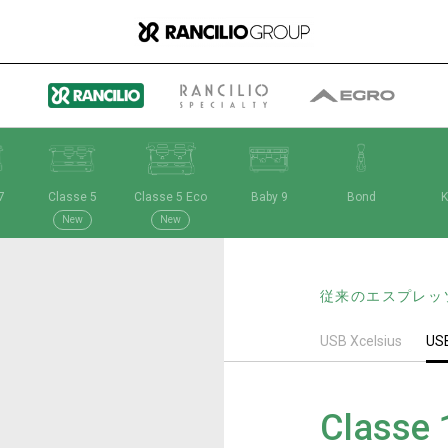
7
Classe 5
Classe 5 Eco
Baby 9
Bond
K
グループ
New
New
従来のエスプレッ
ランチリオ・グループに
USB Xcelsius
USB
ついて
Classe 
ランチリオ・グループの