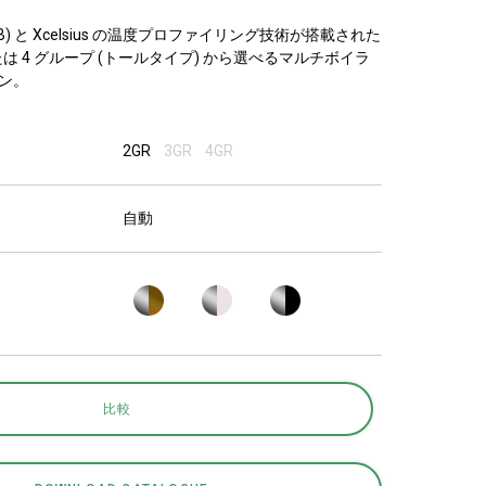
研究室紹介
B) と Xcelsius の温度プロファイリング技術が搭載された
たは 4 グループ (トールタイプ) から選べるマルチボイラ
ン。
サスティナビ
2GR
3GR
4GR
リティ
自動
接続
お問い合わせ
比較