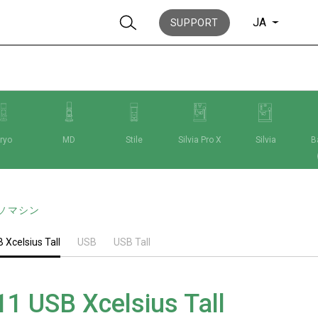
JA
SUPPORT
ryo
MD
Stile
Silvia Pro X
Silvia
Ba
ニュース
ソマシン
歴史
 Xcelsius Tall
USB
USB Tall
11 USB Xcelsius Tall