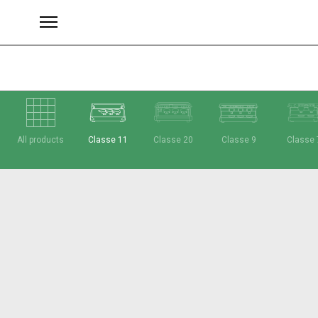
All products
Classe 11
Classe 20
Classe 9
Classe 
ブランド