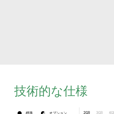
技術的な仕様
2GR
3GR
4G
標準
オプション