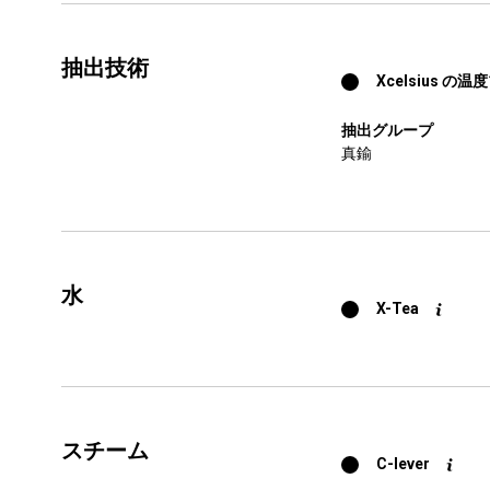
すべて
製品情報
抽出技術
Xcelsius 
抽出グループ
真鍮
水
X-Tea
スチーム
C-lever