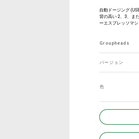
事業について
自動ドージング (US
背の高い 2、3、ま
ーエスプレッソマシ
所在地
Groupheads
私たちと一緒に働く
バージョン
色