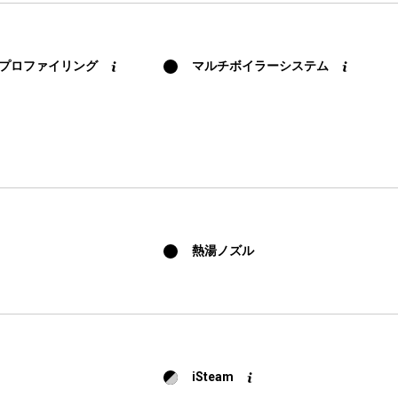
ニュース
ダウ
の温度プロファイリング
マルチボイラーシステム
熱湯ノズル
iSteam