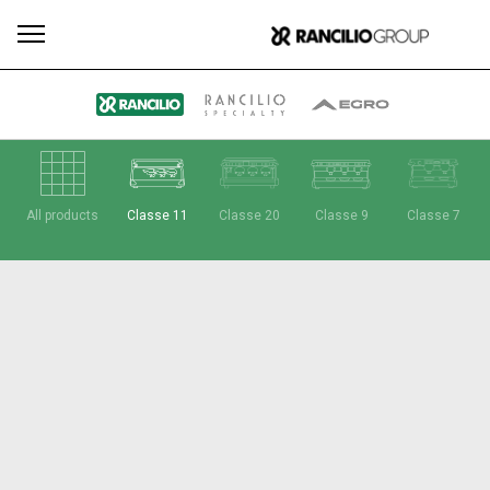
Todos
Produtos
Notícias
Descarregar
Mais
All products
Classe 11
Classe 20
Classe 9
Classe 7
Our brands
Group