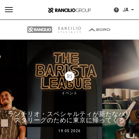
JA
す
もっ
製品
ニュ
ダウン
べ
と見
情報
ース
ロード
て
る
イベント
ランチリオ・スペシャルティが新たなバリ
Our brands
スタリーグのために東京に帰ってくる
19.05.2026
グループ