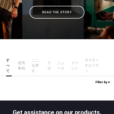
READ THE STORY
ニュース
歴史
研究室紹介
す
ここ
サスティ
使用
ラ
ニュ
イベ
べ
を押
ナビリテ
サスティナビリティ
事例
ボ
ース
ント
て
す
ィ
Filter by
接続
お問い合わせ
Get assistance on our products.