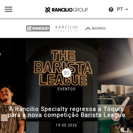
PT
Todos
Produtos
Notícias
Descarregar
Mais
EVENTOS
Our brands
A Rancilio Specialty regressa a Tóquio
para a nova competição Barista League
Group
19.05.2026