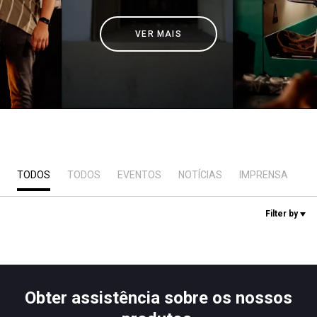
Notícias
VER MAIS
História
Nossos laboratórios
Sustentabilidade
TODOS
TODOS
EVENTOS
NOTÍCIAS
IMPRENSA
L
Connect
Filter by
Contacte-nos
Obter assistência sobre os nossos