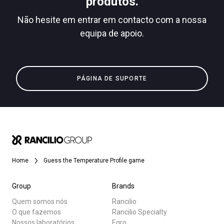
produtos.
Não hesite em entrar em contacto com a nossa
equipa de apoio.
Todos
Política de Privacidade
Produtos
PÁGINA DE SUPORTE
Notícias
Descarregar
Mais
Home
Guess the Temperature Profile game
Group
Brands
Quem somos nós
Rancilio
O que fazemos
Rancilio Specialty
Nossos laboratórios
Egro