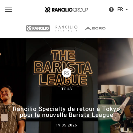
FR
Plus
Toutes
Produits
Nouvelles
Télécharger
de
TOUS
Our brands
Rancilio Specialty de retour à Tokyo
pour la nouvelle Barista League
Group
19.05.2026