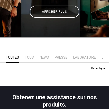
News
AFFICHER PLUS
Histoire
Nos laboratoires
TOUTES
TOUS
NEWS
PRESSE
LABORATOIRE
DUR
Durabilité
Filter by
Connect
Nous contacter
Obtenez une assistance sur nos
produits.