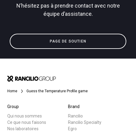
N’hésitez pas à prendre contact avec notre
équipe d’assistance.
Toutes
Politique de confidentialité
Produits
PAGE DE SOUTIEN
Nouvelles
Télécharger
Plus de
Home
Guess the Temperature Profile game
Group
Brand
Qui nous sommes
Rancilio
Ce que nous faisons
Rancilio Specialty
Nos laboratoires
Egro