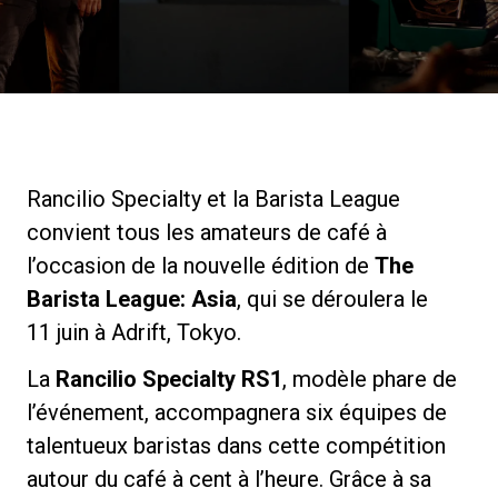
News
Histoire
Rancilio Specialty et la Barista League
Nos laboratoires
convient tous les amateurs de café à
l’occasion de la nouvelle édition de
The
Durabilité
Barista League: Asia
, qui se déroulera le
11 juin à Adrift, Tokyo.
Connect
La
Rancilio Specialty RS1
, modèle phare de
l’événement, accompagnera six équipes de
Nous contacter
talentueux baristas dans cette compétition
autour du café à cent à l’heure. Grâce à sa