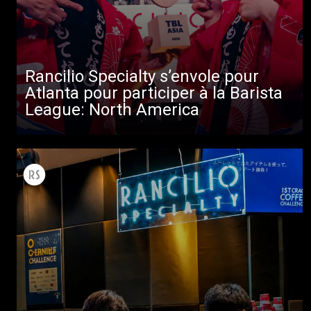
Toutes
Rancilio Specialty s’envole pour
Atlanta pour participer à la Barista
Produits
League: North America
Nouvelles
Télécharger
Plus de