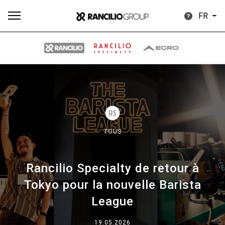
FR
Plus
Toutes
Produits
Nouvelles
Télécharger
de
TOUS
Rancilio Specialty de retour à
Our brands
Tokyo pour la nouvelle Barista
League
Group
19.05.2026