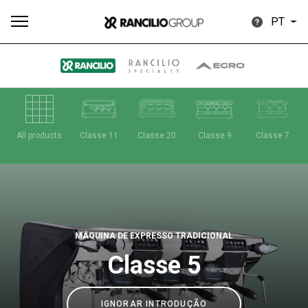
PT
Todos
Produtos
Notícias
Descarregar
Mais
All products
Classe 11
Classe 20
Classe 9
Classe 7
Our brands
MÁQUINA DE EXPRESSO TRADICIONAL
Classe 5
Group
IGNORAR INTRODUÇÃO