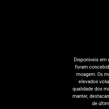
Follow Us
Disponíveis em 
foram concebido
moagem. Os mo
elevados volu
qualidade dos ma
manter, destaca
de últi