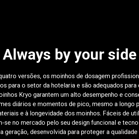
Always by your side
Política de Privacidade
quatro versões, os moinhos de dosagem profissiona
s para o setor da hotelaria e são adequados para 
inhos Kryo garantem um alto desempenho e cons
mes diários e momentos de pico, mesmo a longo p
teriais e à longevidade dos moinhos. Fáceis de util
m-se no mercado pelo seu design funcional e tecn
ma geração, desenvolvida para proteger a qualidade 