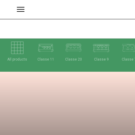
All products
Classe 11
Classe 20
Classe 9
Classe 
Brands