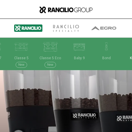
7
Classe 5
Classe 5 Eco
Baby 9
Bond
K
Group
New
New
Quem somos nós
O que fazemos