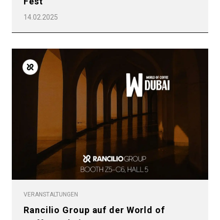
Fest
14.02.2025
VERANSTALTUNGEN
Rancilio Group auf der World of