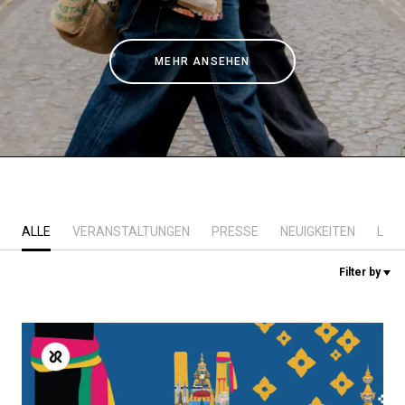
Nachrichten
MEHR ANSEHEN
Geschichte
Unsere Labore
Nachhaltigkeit
ALLE
VERANSTALTUNGEN
PRESSE
NEUIGKEITEN
LAB
Connect
Filter by
Kontaktieren Sie uns