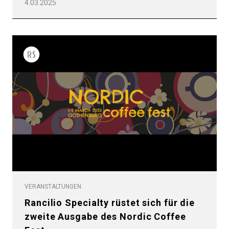
4.03.2025
Alle
Produkte
Nachrichten
VERANSTALTUNGEN
Rancilio Specialty rüstet sich für die
Herunterladen
zweite Ausgabe des Nordic Coffee
Mehr