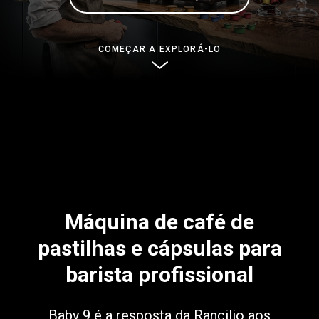
Notícias
COMEÇAR A EXPLORÁ-LO
História
Nossos laboratórios
Sustentabilidade
Connect
Máquina de café de
pastilhas e cápsulas para
Contacte-nos
barista profissional
Baby 9 é a resposta da Rancilio aos