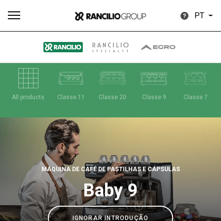
PT
Todos
Produtos
Notícias
Descarregar
Mais
All products
Classe 11
Classe 20
Classe 9
Classe 7
Our brands
MÁQUINA DE CAFÉ DE PASTILHAS E CÁPSULAS
Baby 9
Group
IGNORAR INTRODUÇÃO