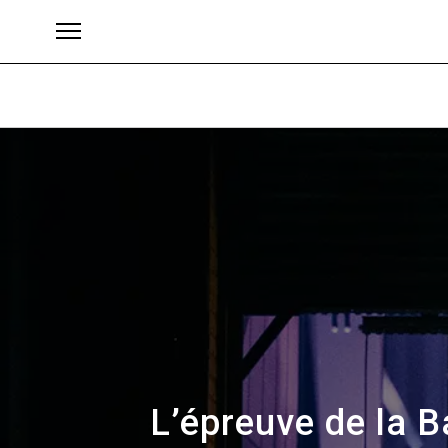
Brands
L’épreuve de la B