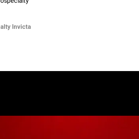
iospecialty
lty Invicta