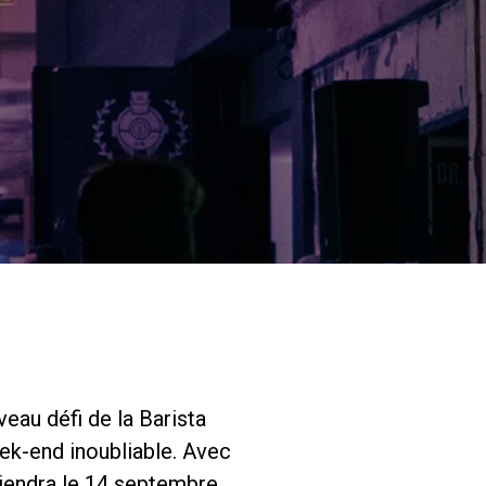
Nos
laboratoires
Durabilité
Connect
Nous contacter
veau défi de la Barista
eek-end inoubliable. Avec
tiendra le 14 septembre