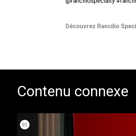
@ranciliospecialty #rancil
Découvrez Rancilio Specia
Contenu connexe