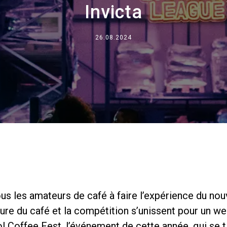
Invicta
Où nous sommes
Travaille avec nous
26.08.2024
ous les amateurs de café à faire l’expérience du nou
lture du café et la compétition s’unissent pour un w
tol Coffee Fest, l’événement de cette année, qui se 