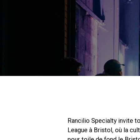
Rancilio Specialty invite t
League à Bristol, où la cu
pour toile de fond le Bris