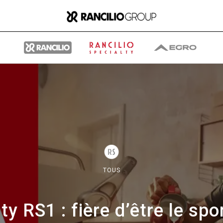
Group
Qui nous sommes
TOUS
Ce que nous faisons
ty RS1 : fière d’être le sp