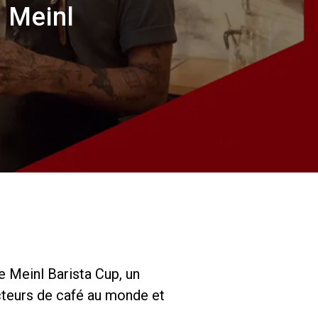
Nos
s Meinl
laboratoires
Durabilité
Connect
Nous contacter
e Meinl Barista Cup, un
cteurs de café au monde et