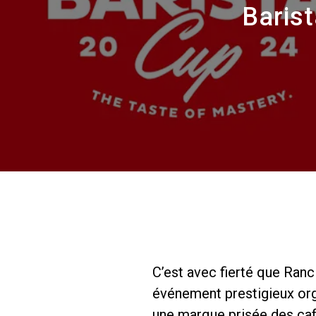
Barist
C’est avec fierté que Ranc
événement prestigieux orga
une marque prisée des caf