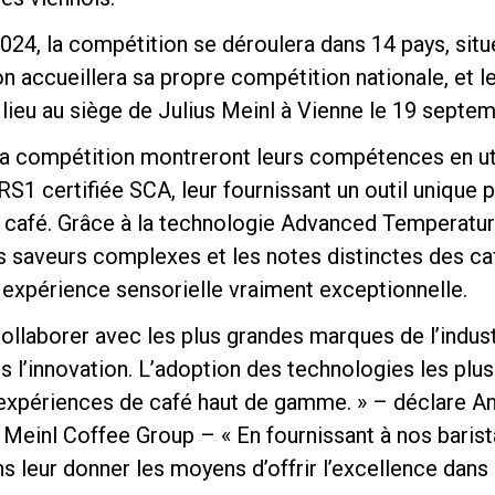
t 2024, la compétition se déroulera dans 14 pays, sit
 accueillera sa propre compétition nationale, et l
 lieu au siège de Julius Meinl à Vienne le 19 septem
 la compétition montreront leurs compétences en uti
Politique de confidentialité
S1 certifiée SCA, leur fournissant un outil unique p
café. Grâce à la technologie Advanced Temperature 
es saveurs complexes et les notes distinctes des c
e expérience sensorielle vraiment exceptionnelle.
llaborer avec les plus grandes marques de l’indust
l’innovation. L’adoption des technologies les plus 
 expériences de café haut de gamme. » – déclare An
Meinl Coffee Group – « En fournissant à nos barista
 leur donner les moyens d’offrir l’excellence dans 