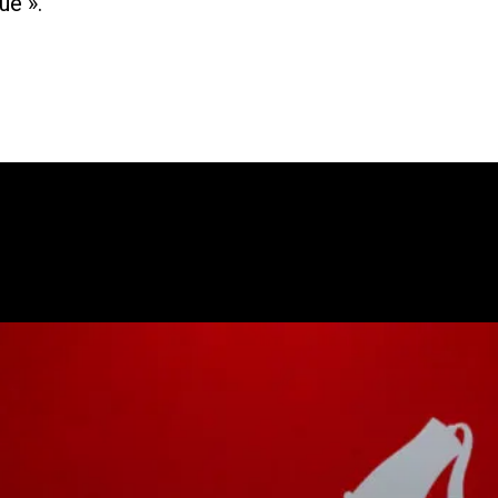
ue ».