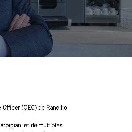
Nos
laboratoires
Durabilité
Connect
 Officer (CEO) de Rancilio
Nous contacter
arpigiani et de multiples