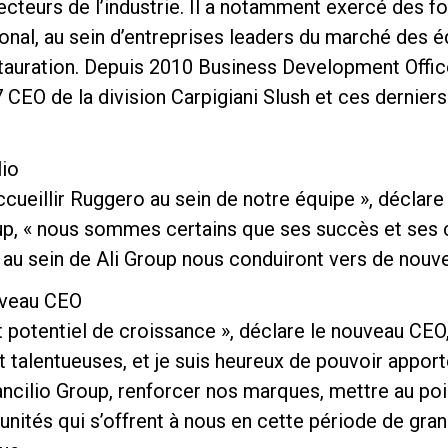
cteurs de l’industrie. Il a notamment exercé des fo
tional, au sein d’entreprises leaders du marché des
stauration. Depuis 2010 Business Development Office
 CEO de la division Carpigiani Slush et ces dernier
Politique de confidentialité
lio
ccueillir Ruggero au sein de notre équipe », déclare
oup, « nous sommes certains que ses succès et se
e au sein de Ali Group nous conduiront vers de nouve
uveau CEO
potentiel de croissance », déclare le nouveau CEO, «
talentueuses, et je suis heureux de pouvoir apport
ancilio Group, renforcer nos marques, mettre au po
tunités qui s’offrent à nous en cette période de gra