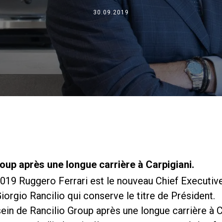
Où nous sommes
30.09.2019
Travaille avec nous
roup après une longue carrière à Carpigiani.
019 Ruggero Ferrari est le nouveau Chief Executive
iorgio Rancilio qui conserve le titre de Président.
sein de Rancilio Group après une longue carrière à C