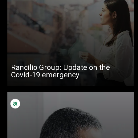
Todos
Rancilio Group: Update on the
Covid-19 emergency
Produtos
Notícias
Descarregar
Mais