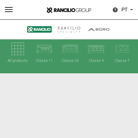
PT
Todos
Produtos
Notícias
Descarregar
Mais
All products
Classe 11
Classe 20
Classe 9
Classe 7
Our brands
Group