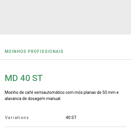
Notícias
História
Nossos laboratórios
MOINHOS PROFISSIONAIS
Sustentabilidade
MD 40 ST
Connect
Moinho de café semiautomático com mós planas de 50 mm e
alavanca de dosagem manual.
Contacte-nos
Variations
40 ST