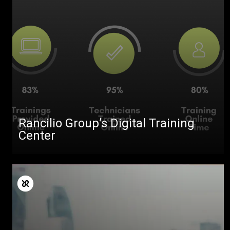
Toutes
Rancilio Group’s Digital Training
Produits
Center
Nouvelles
Télécharger
Plus de