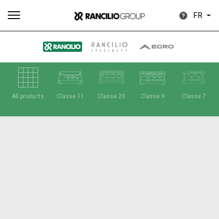
FR
Plus
All products
Classe 11
Classe 20
Classe 9
Classe 7
Toutes
Produits
Nouvelles
Télécharger
de
Our brands
Group