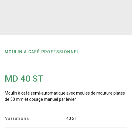
News
Histoire
MOULIN À CAFÉ PROFESSIONNEL
Nos laboratoires
Durabilité
MD 40 ST
Moulin à café semi-automatique avec meules de mouture plates
Connect
de 50 mm et dosage manuel par levier.
Nous contacter
Variations
40 ST