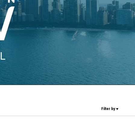
Unsere Labore
Nachhaltigkeit
Connect
Kontaktieren
Filter by
Sie uns