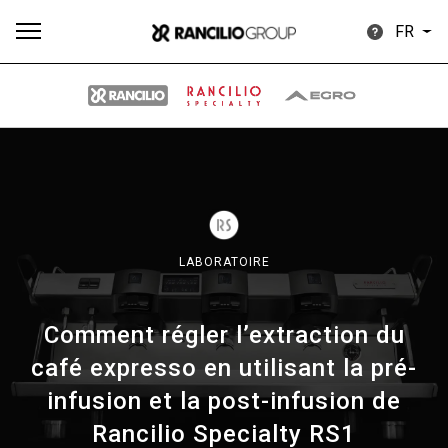
FR
Plus
Toutes
Produits
Nouvelles
Télécharger
de
LABORATOIRE
Comment régler l’extraction du
Our brands
café expresso en utilisant la pré-
infusion et la post-infusion de
Group
Rancilio Specialty RS1