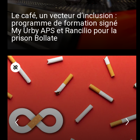
Le café, un vecteur d’inclusion :
programme de formation signé
Toutes
My Urby APS et Rancilio pour la
Produits
prison Bollate
Nouvelles
Télécharger
Plus de