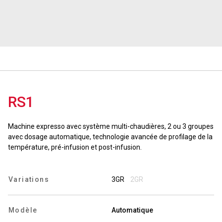
News
Histoire
Nos laboratoires
RS1
Durabilité
Machine expresso avec système multi-chaudières, 2 ou 3 groupes
avec dosage automatique, technologie avancée de profilage de la
température, pré-infusion et post-infusion.
Connect
Variations
3GR
2GR
Nous contacter
Modèle
Automatique