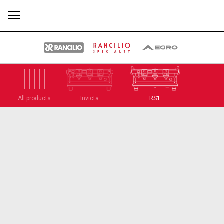
Plus
All products
Invicta
RS1
Toutes
Produits
Nouvelles
Télécharger
de
Our brands
Group