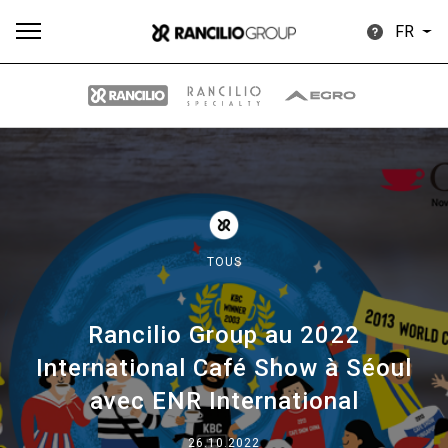
FR
Plus
Toutes
Produits
Nouvelles
Télécharger
de
TOUS
Rancilio Group au 2022
Our brands
International Café Show à Séoul
avec ENR International
Group
26.10.2022