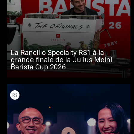
La Rancilio Specialty RS1 à la
grande finale de la Julius Meinl
Toutes
Barista Cup 2026
Produits
Nouvelles
Télécharger
Plus de