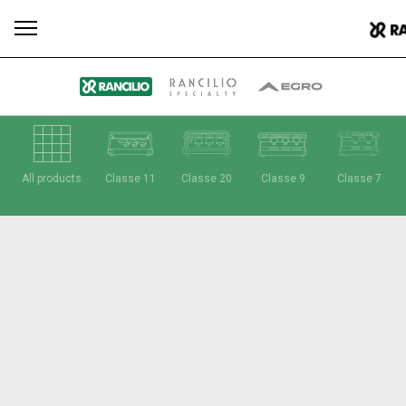
Todos
Produtos
Notícias
Descarregar
Mais
All products
Classe 11
Classe 20
Classe 9
Classe 7
Our brands
Group