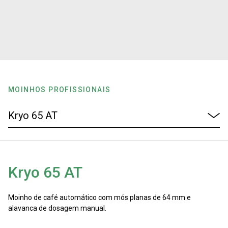
Notícias
História
Nossos laboratórios
MOINHOS PROFISSIONAIS
Sustentabilidade
Connect
Kryo 65 AT
Contacte-nos
Moinho de café automático com mós planas de 64 mm e
alavanca de dosagem manual.