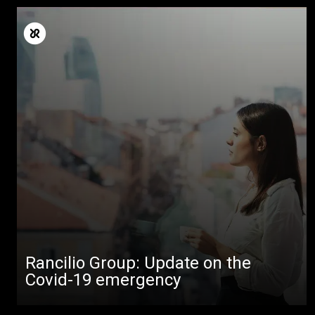
Todos
Produtos
Notícias
Rancilio Group: Update on the
Covid-19 emergency
Descarregar