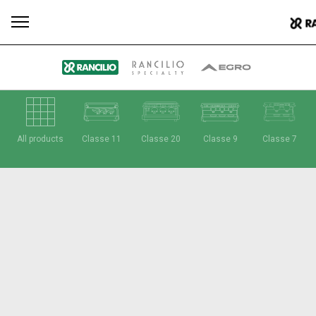
Tutti
Prodotti
News
Download
Altro
All products
Classe 11
Classe 20
Classe 9
Classe 7
Brand
Il gruppo