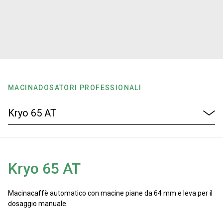
News
La nostra storia
I nostri Lab
MACINADOSATORI PROFESSIONALI
Sostenibilità
Connect
Kryo 65 AT
Contattaci
Macinacaffè automatico con macine piane da 64 mm e leva per il
dosaggio manuale.