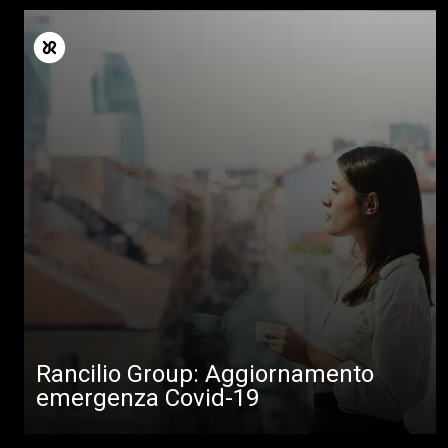
Tutti
Prodotti
Rancilio Group: Aggiornamento
News
emergenza Covid-19
Download