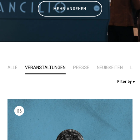
Nachrichten
MEHR ANSEHEN
Geschichte
Unsere Labore
ALLE
VERANSTALTUNGEN
PRESSE
NEUIGKEITEN
LAB
Nachhaltigkeit
Filter by
Connect
Kontaktieren Sie uns