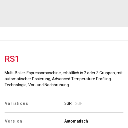
Nachrichten
Geschichte
Unsere Labore
RS1
Nachhaltigkeit
Multi-Boiler-Espressomaschine, erhältlich in 2 oder 3 Gruppen, mit
automatischer Dosierung, Advanced Temperature Profiling-
Technologie, Vor- und Nachbrühung.
Connect
Variations
3GR
2GR
Kontaktieren Sie uns
Version
Automatisch