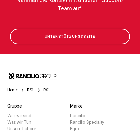
Team auf.
UNTERSTÜTZUNGSSEITE
Home
RS1
RS1
Gruppe
Marke
Wer wir sind
Rancilio
Was wir Tun
Rancilio Specialty
Unsere Labore
Egro